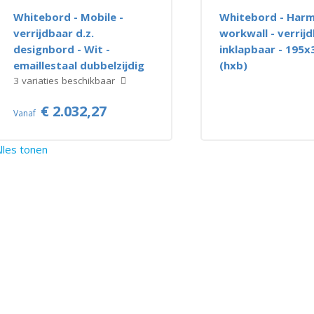
Whitebord - Mobile -
Whitebord - Harm
verrijdbaar d.z.
workwall - verrijd
designbord - Wit -
inklapbaar - 195
emaillestaal dubbelzijdig
(hxb)
3 variaties beschikbaar
€ 2.032,27
Vanaf
lles tonen