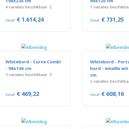
198x236 cm
90x120 cm
4 variaties beschikbaar
7 variaties beschikb
€ 1.614,24
€ 731,25
Vanaf
Vanaf
Whitebord - Curve Combi
Whitebord - Port
- 98x146 cm
bord - emaille wit
3 variaties beschikbaar
cm
2 variaties beschikb
€ 469,22
€ 608,16
Vanaf
Vanaf