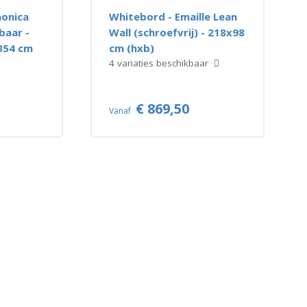
onica
Whitebord - Emaille Lean
baar -
Wall (schroefvrij) - 218x98
x354 cm
cm (hxb)
4 variaties beschikbaar
€ 869,50
Vanaf