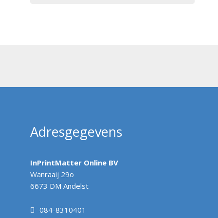
Adresgegevens
InPrintMatter Online BV
Wanraaij 29o
6673 DM Andelst
084-8310401