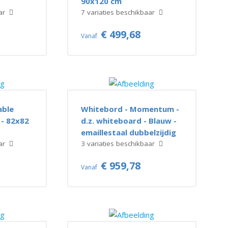
90x120 cm
aar
7 variaties beschikbaar
€ 499,68
Vanaf
able
Whitebord - Momentum -
 - 82x82
d.z. whiteboard - Blauw -
emaillestaal dubbelzijdig
aar
3 variaties beschikbaar
€ 959,78
Vanaf