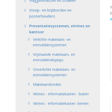
Vlaggenmasten en stokken
1
Stoep- en krijtborden en
G
posterhouders
A
Presentatiesystemen, vitrines en
kantoor
Verlichte makelaars- en
immobiliënsystemen
Vrijstaande makelaars- en
immobiliëndisplays
Onverlichte makelaars- en
immobiliënsystemen
Makelaarsborden
Vitrines - informatiekasten - buiten
Vitrines - informatiekasten -binnen