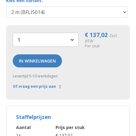
Kies een variant:
€
137,02
Excl.
BTW
Per stuk
IN WINKELWAGEN
Levertijd 5-10 werkdagen
Of vraag een prijs aan
Staffelprijzen
Aantal
Prijs per stuk
1x
€ 137,02