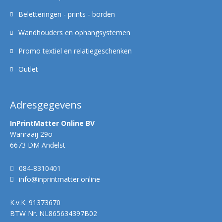
Beletteringen - prints - borden
Wandhouders en ophangsystemen
Promo textiel en relatiegeschenken
Outlet
Adresgegevens
InPrintMatter Online BV
Wanraaij 29o
6673 DM Andelst
084-8310401
info@inprintmatter.online
K.v.K.
91373670
BTW Nr.
NL865634397B02