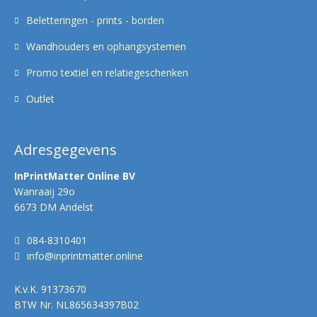
Beletteringen - prints - borden
Wandhouders en ophangsystemen
Promo textiel en relatiegeschenken
Outlet
Adresgegevens
InPrintMatter Online BV
Wanraaij 29o
6673 DM Andelst
084-8310401
info@inprintmatter.online
K.v.K.
91373670
BTW Nr.
NL865634397B02