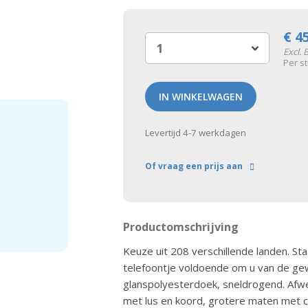
€
4
Excl.
Per s
IN WINKELWAGEN
Levertijd 4-7 werkdagen
Of vraag een prijs aan
Productomschrijving
Keuze uit 208 verschillende landen. Staa
telefoontje voldoende om u van de gewe
glanspolyesterdoek, sneldrogend. Afw
met lus en koord, grotere maten met 