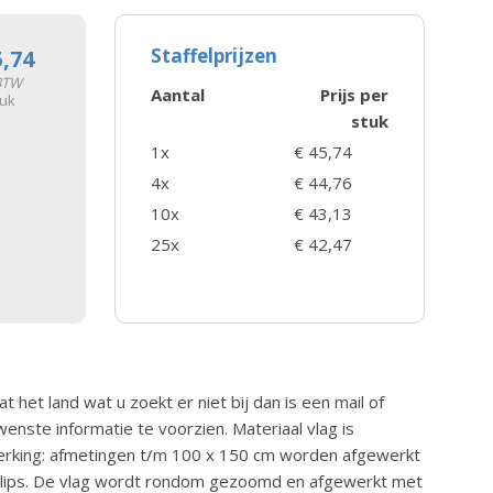
Staffelprijzen
5,74
 BTW
Aantal
Prijs per
tuk
stuk
1x
€ 45,74
4x
€ 44,76
10x
€ 43,13
25x
€ 42,47
t het land wat u zoekt er niet bij dan is een mail of
nste informatie te voorzien. Materiaal vlag is
erking: afmetingen t/m 100 x 150 cm worden afgewerkt
clips. De vlag wordt rondom gezoomd en afgewerkt met