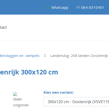
Whatsapp
084-8310401
tact
denvlaggen en -wimpels
Landenvlag: 208 landen Oostenrij
enrijk 300x120 cm
Kies een variant: