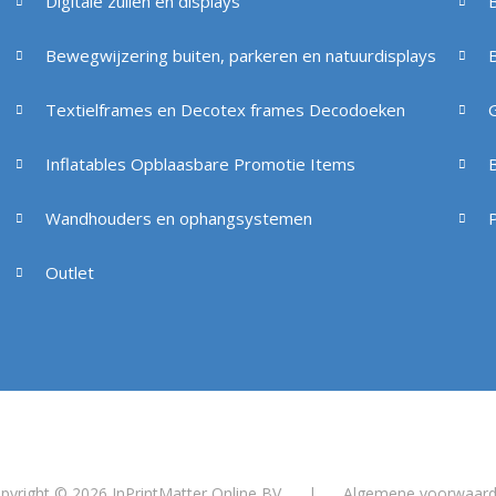
Digitale zuilen en displays
Bewegwijzering buiten, parkeren en natuurdisplays
Textielframes en Decotex frames Decodoeken
Inflatables Opblaasbare Promotie Items
B
Wandhouders en ophangsystemen
Outlet
pyright © 2026 InPrintMatter Online BV
|
Algemene voorwaar