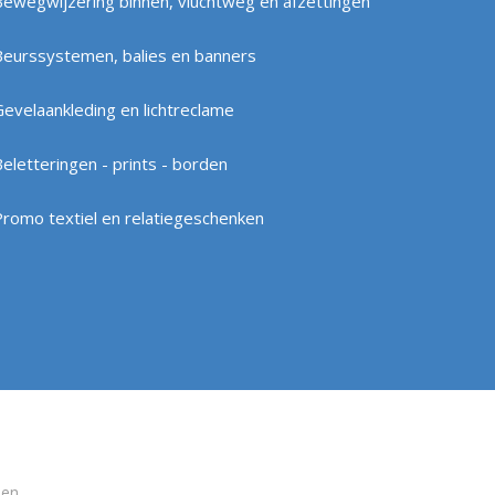
Bewegwijzering binnen, vluchtweg en afzettingen
Beurssystemen, balies en banners
Gevelaankleding en lichtreclame
eletteringen - prints - borden
Promo textiel en relatiegeschenken
den