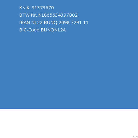
K.v.K.
91373670
BTW Nr.
NL865634397B02
IBAN
NL22 BUNQ 2098 7291 11
BIC-Code
BUNQNL2A
Co