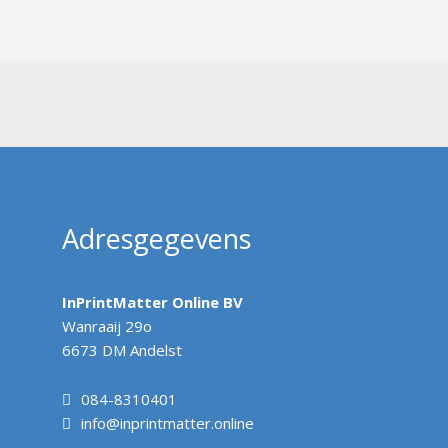
Adresgegevens
InPrintMatter Online BV
Wanraaij 29o
6673 DM Andelst
084-8310401
info@inprintmatter.online