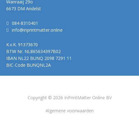
Wanraaij 29o
6673 DM Andelst
084-8310401
info@inprintmatter.online
K.v.K.
91373670
BTW Nr.
NL865634397B02
IBAN
NL22 BUNQ 2098 7291 11
BIC-Code
BUNQNL2A
Copyright © 2026 InPrintMatter Online BV
Algemene voorwaarden