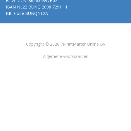
BTW Nr.
NL865634397B02
IBAN
NL22 BUNQ 2098 7291 11
BIC-Code
BUNQNL2A
Copyright © 2026 InPrintMatter Online BV
Algemene voorwaarden