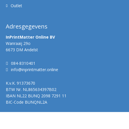
Outlet
Adresgegevens
InPrintMatter Online BV
Wanraaij 29o
6673 DM Andelst
084-8310401
info@inprintmatter.online
K.v.K.
91373670
BTW Nr.
NL865634397B02
IBAN
NL22 BUNQ 2098 7291 11
BIC-Code
BUNQNL2A