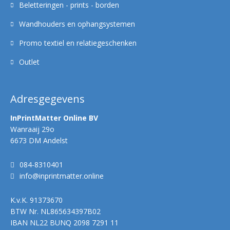
Beletteringen - prints - borden
Wandhouders en ophangsystemen
Promo textiel en relatiegeschenken
Outlet
Adresgegevens
InPrintMatter Online BV
Wanraaij 29o
6673 DM Andelst
084-8310401
info@inprintmatter.online
K.v.K.
91373670
BTW Nr.
NL865634397B02
IBAN
NL22 BUNQ 2098 7291 11