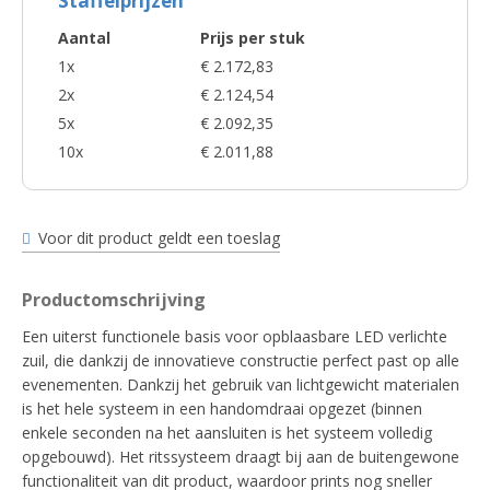
Staffelprijzen
Aantal
Prijs per stuk
1x
€ 2.172,83
2x
€ 2.124,54
5x
€ 2.092,35
10x
€ 2.011,88
Voor dit product geldt een toeslag
Productomschrijving
Een uiterst functionele basis voor opblaasbare LED verlichte
zuil, die dankzij de innovatieve constructie perfect past op alle
evenementen. Dankzij het gebruik van lichtgewicht materialen
is het hele systeem in een handomdraai opgezet (binnen
enkele seconden na het aansluiten is het systeem volledig
opgebouwd). Het ritssysteem draagt ​​bij aan de buitengewone
functionaliteit van dit product, waardoor prints nog sneller